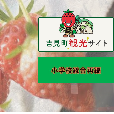
吉
見
町
観
光
サ
イ
ト