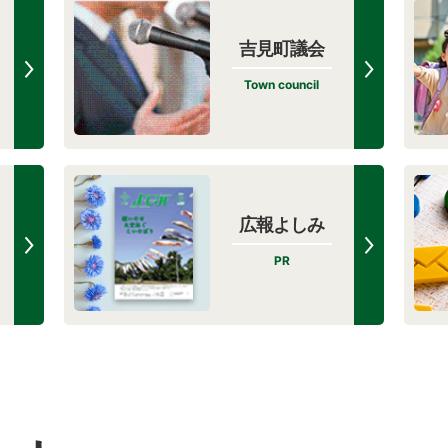
行止めのお知らせ
吉見町議会
助事業受付等一覧
Town council
中研究おたすけ隊【環境】
広報よしみ
PR