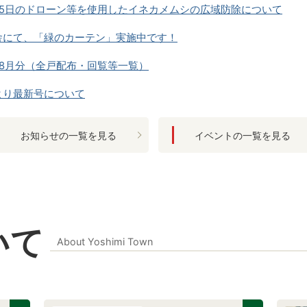
日/5日のドローン等を使用したイネカメムシの広域防除について
舎にて、「緑のカーテン」実施中です！
年8月分（全戸配布・回覧等一覧）
より最新号について
漏水調査のお知らせ
お知らせの一覧を見る
イベントの一覧を見る
しみ（令和8年8月号）が更新されました
年度 吉見まつり模擬店出店団体の募集について
年度『吉見まつり』の開催について
いて
発パネル展示
About Yoshimi Town
示・国際理解展示
政相談は8月20日(木曜日)です。