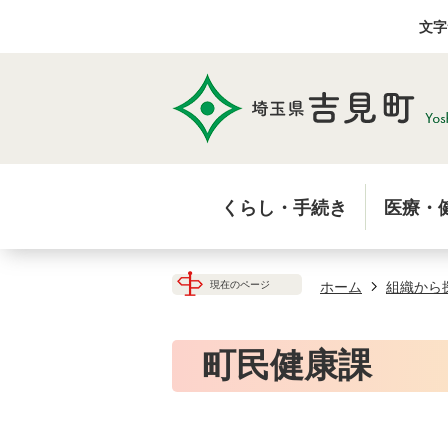
文字
くらし・手続き
医療・
ホーム
組織から
現在のページ
町民健康課