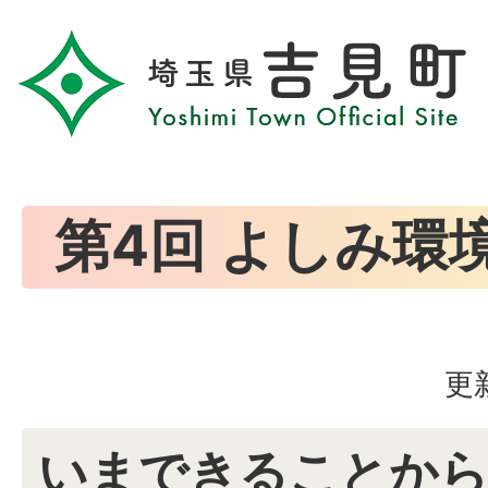
第4回 よしみ環
更
いまできることか