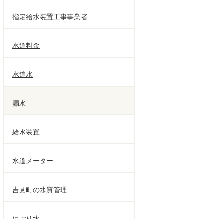
指定給水装置工事事業者
水道料金
水道水
漏水
給水装置
水道メーター
吉見町の水質管理
にごり水