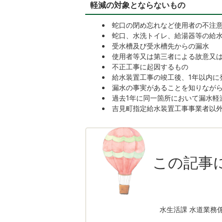
軽減の対象とならないもの
蛇口の閉め忘れなど使用者の不注
蛇口、水洗トイレ、給湯器等の給
受水槽及び受水槽先からの漏水
使用者等又は第三者による故意又
不正工事に起因するもの
給水装置工事の竣工後、1年以内に
漏水の事実があることを知りなが
過去1年に同一箇所において漏水軽
吉見町指定給水装置工事事業者以
この記事
水生活課 水道業務