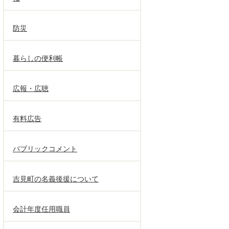
防災
暮らしの便利帳
広報・広聴
有料広告
パブリックコメント
吉見町の名義後援について
会計年度任用職員