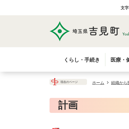
文字
くらし・手続き
医療・
ホーム
組織から
現在のページ
計画