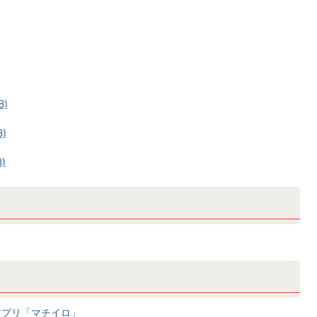
B)
)
)
アプリ「マチイロ」