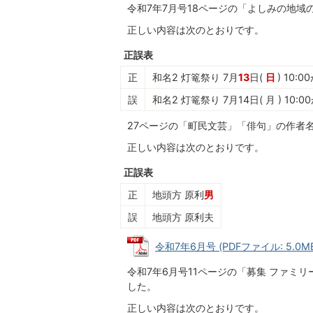
令和7年7月号18ページの「よしみの地
正しい内容は次のとおりです。
正誤表
正
和名2 灯篭祭り 7月
13
日(
日
) 10:0
誤
和名2 灯篭祭り 7月14日( 月 ) 10:00
27ページの「町民文芸」「俳句」の作者
正しい内容は次のとおりです。
正誤表
正
地頭方 原利
男
誤
地頭方 原利夫
令和7年6月号 (PDFファイル: 5.0M
令和7年6月号11ページの「募集 ファ
した。
正しい内容は次のとおりです。