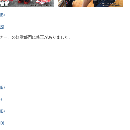
B)
B)
ーナー」の短歌部門に修正がありました。
B)
)
B)
B)