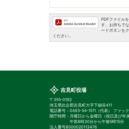
PDFファイルを閲
す。お持ちでない方
ードボタンを
ください。
吉見町役場
〒355-0192
埼玉県比企郡吉見町大字下細谷411
電話番号：0493-54-1511（代表）
ファックス
開庁時間：月曜日から金曜日
（祝日及び年
午前8時30分から午後5時15分
法人番号8000020113476