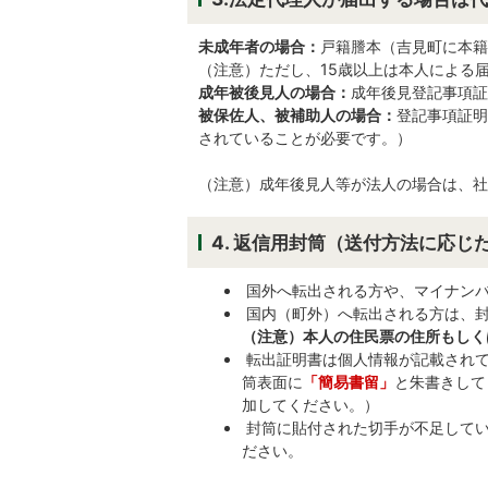
未成年者の場合：
戸籍謄本（吉見町に本籍
（注意）ただし、15歳以上は本人による
成年被後見人の場合：
成年後見登記事項証
被保佐人、被補助人の場合：
登記事項証明
されていることが必要です。）
（注意）成年後見人等が法人の場合は、社
4. 返信用封筒（送付方法に応
国外へ転出される方や、マイナンバ
国内（町外）へ転出される方は、封
（注意）本人の住民票の住所もしく
転出証明書は個人情報が記載されて
筒表面に
「簡易書留」
と朱書きして
加してください。）
封筒に貼付された切手が不足してい
ださい。