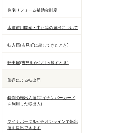
住宅リフォーム補助金制度
水道使用開始・中止等の届出について
転入届(吉見町に越してきたとき)
転出届(吉見町から引っ越すとき)
郵送による転出届
特例の転出入届(マイナンバーカード
を利用した転出入)
マイナポータルからオンラインで転出
届を提出できます