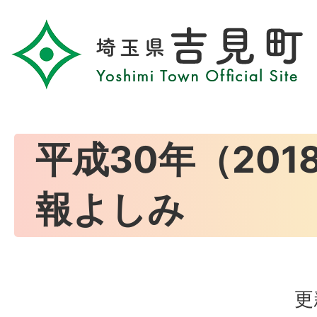
平成30年（201
報よしみ
更